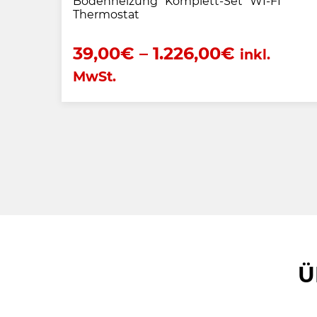
1000
Bodenheizung *Komplett-Set* WI-FI
Thermostat
39,00
€
–
1.226,00
€
inkl.
MwSt.
Ü