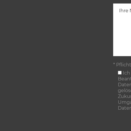
* Pflich
Ich
Beant
Daten
gelös
Zukun
Umgan
Date