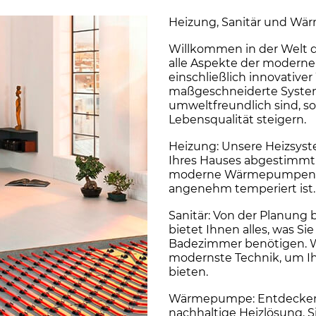
Heizung, Sanitär und Wä
Willkommen in der Welt d
alle Aspekte der moderne
einschließlich innovati
maßgeschneiderte Systeme
umweltfreundlich sind, s
Lebensqualität steigern.
Heizung: Unsere Heizsyste
Ihres Hauses abgestimmt
moderne Wärmepumpen – w
angenehm temperiert ist.
Sanitär: Von der Planung bi
bietet Ihnen alles, was Sie
Badezimmer benötigen. Wi
modernste Technik, um Ih
bieten.
Wärmepumpe: Entdecken 
nachhaltige Heizlösung. S