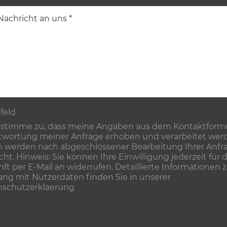
tfeld
 stimme zu, dass meine Angaben aus dem Kontaktformu
wortung meiner Anfrage erhoben und verarbeitet werd
 werden nach abgeschlossener Bearbeitung Ihrer Anfr
cht. Hinweis: Sie können Ihre Einwilligung jederzeit für d
ft per E-Mail an widerrufen. Detaillierte Informationen
g mit Nutzerdaten finden Sie in unserer
nschutzerklaerung