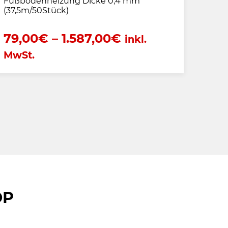
Fußbodenheizung Dicke 0,4 mm
150 
(37,5m/50Stück)
79,00
€
–
1.587,00
€
18,
inkl.
MwSt.
OP