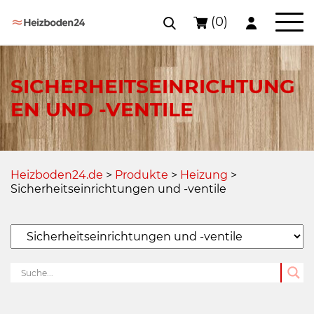
(0)
Skip
to
content
SICHERHEITSEINRICHTUNG
EN UND -VENTILE
Heizboden24.de
>
Produkte
>
Heizung
>
Sicherheitseinrichtungen und -ventile