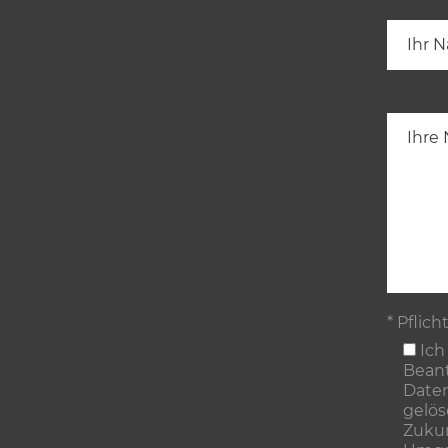
* Pflich
Ich
Beant
Daten
gelös
Zukun