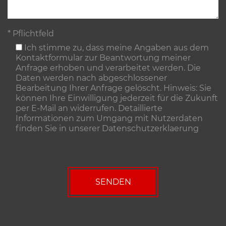
* Pflichtfeld
Ich stimme zu, dass meine Angaben aus dem
Kontaktformular zur Beantwortung meiner
Anfrage erhoben und verarbeitet werden. Die
Daten werden nach abgeschlossener
Bearbeitung Ihrer Anfrage gelöscht. Hinweis: Sie
können Ihre Einwilligung jederzeit für die Zukunft
per E-Mail an widerrufen. Detaillierte
Informationen zum Umgang mit Nutzerdaten
finden Sie in unserer
Datenschutzerklaerung