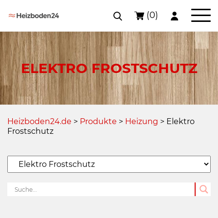
(0)
Skip
to
content
ELEKTRO FROSTSCHUTZ
Heizboden24.de
>
Produkte
>
Heizung
>
Elektro
Frostschutz