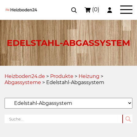
(0)
Skip
to
content
EDELSTAHL-ABGASSYSTEM
Heizboden24.de
>
Produkte
>
Heizung
>
Abgassysteme
>
Edelstahl-Abgassystem