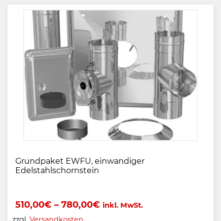
Grundpaket EWFU, einwandiger
Edelstahlschornstein
510,00
€
–
780,00
€
inkl. MwSt.
zzgl.
Versandkosten