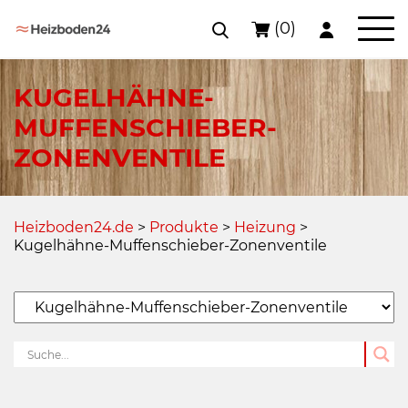
(0)
Skip
to
KUGELHÄHNE-
content
MUFFENSCHIEBER-
ZONENVENTILE
Heizboden24.de
>
Produkte
>
Heizung
>
Kugelhähne-Muffenschieber-Zonenventile