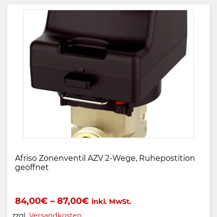
Afriso Zonenventil AZV 2-Wege, Ruhepostition
geöffnet
84,00
€
–
87,00
€
inkl. MwSt.
zzgl.
Versandkosten