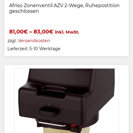
Afriso Zonenventil AZV 2-Wege, Ruhepostition
geschlossen
81,00
€
–
83,00
€
inkl. MwSt.
zzgl.
Versandkosten
Lieferzeit:
5-10 Werktage