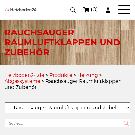
(0)
Skip
to
RAUCHSAUGER
content
RAUMLUFTKLAPPEN UND
ZUBEHÖR
Heizboden24.de
>
Produkte
>
Heizung
>
Abgassysteme
>
Rauchsauger Raumluftklappen
und Zubehör