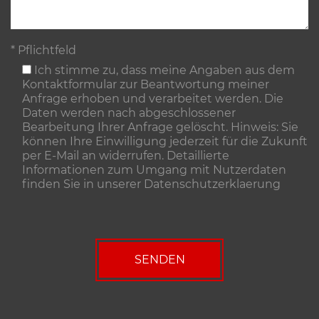
* Pflichtfeld
Ich stimme zu, dass meine Angaben aus dem
Kontaktformular zur Beantwortung meiner
Anfrage erhoben und verarbeitet werden. Die
Daten werden nach abgeschlossener
Bearbeitung Ihrer Anfrage gelöscht. Hinweis: Sie
können Ihre Einwilligung jederzeit für die Zukunft
per E-Mail an widerrufen. Detaillierte
Informationen zum Umgang mit Nutzerdaten
finden Sie in unserer
Datenschutzerklaerung