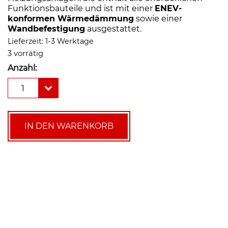
Funktionsbauteile und ist mit einer
ENEV-
konformen Wärmedämmung
sowie einer
Wandbefestigung
ausgestattet.
Lieferzeit:
1-3 Werktage
3 vorrätig
Anzahl:
Afriso
1
Pumpengruppe/Heizkreisset
PrimoTherm
K
180-
IN DEN WARENKORB
1
DN25
1"
(ohne
Pumpe)
Menge