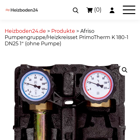
(0)
Skip
to
Heizboden24.de
>
Produkte
>
Afriso
content
Pumpengruppe/Heizkreisset PrimoTherm K 180-1
DN25 1″ (ohne Pumpe)