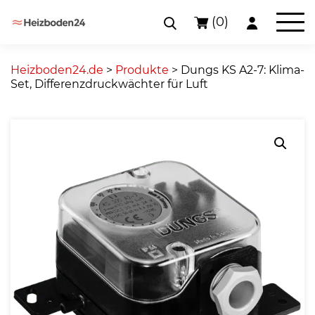
(0)
Skip
to
Heizboden24.de
>
Produkte
>
Dungs KS A2-7: Klima-
content
Set, Differenzdruckwächter für Luft