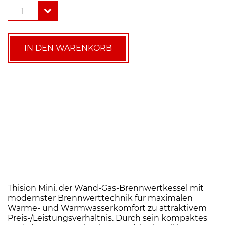
Elco
1
Thision
Mini
12
Gas-
IN DEN WARENKORB
Brennwertkessel
3,2
-
12,8
kW
+
Speicher
150
Liter
Menge
Thision Mini, der Wand-Gas-Brennwertkessel mit
modernster Brennwerttechnik für maximalen
Wärme- und Warmwasserkomfort zu attraktivem
Preis-/Leistungsverhältnis. Durch sein kompaktes