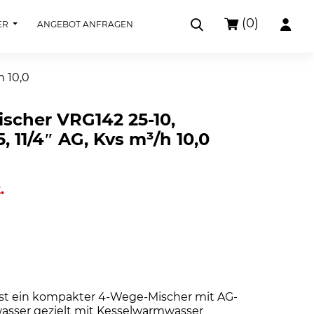
(0)
ER
ANGEBOT ANFRAGEN
h 10,0
scher VRG142 25-10,
 11/4″ AG, Kvs m³/h 10,0
.
st ein kompakter 4-Wege-Mischer mit AG-
wasser gezielt mit Kesselwarmwasser