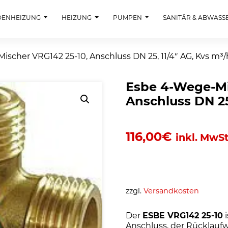
DENHEIZUNG
HEIZUNG
PUMPEN
SANITÄR & ABWASS
scher VRG142 25-10, Anschluss DN 25, 11/4″ AG, Kvs m³/
Esbe 4-Wege-Mi
Anschluss DN 25,
116,00
€
inkl. MwSt
zzgl.
Versandkosten
Der
ESBE VRG142 25-10
i
Anschluss, der Rücklauf