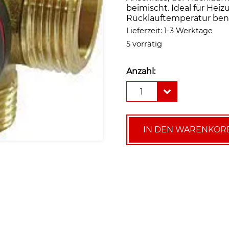
beimischt. Ideal für Hei
Rücklauftemperatur benö
Lieferzeit:
1-3 Werktage
5 vorrätig
Anzahl:
Esbe
1
4-
Wege-
Mischer
VRG142
IN DEN WARENKOR
25-
10,
Anschluss
DN
25,
11/4"
AG,
Kvs
m³/h
10,0