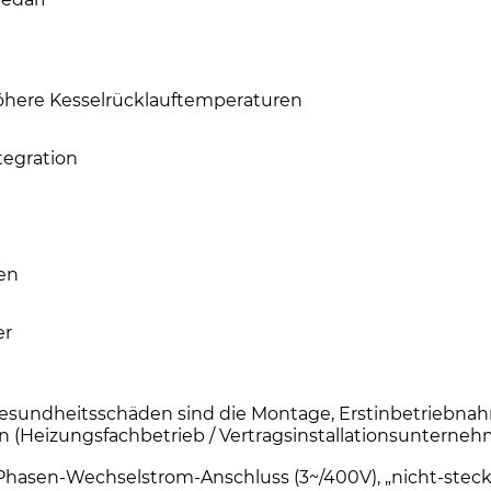
höhere Kesselrücklauftemperaturen
tegration
en
er
sundheitsschäden sind die Montage, Erstinbetriebnah
en (Heizungsfachbetrieb / Vertragsinstallationsuntern
i-Phasen-Wechselstrom-Anschluss (3~/400V), „nicht-steck