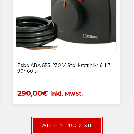
Esbe ARA 655, 230 V, Stellkraft NM 6, LZ
90° 60 s
290,00
€
inkl. MwSt.
WEITERE PRODUKTE