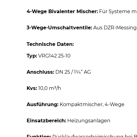
4-Wege Bivalenter Mischer:
Für Systeme mi
3-Wege-Umschaltventile:
Aus DZR-Messingl
Technische Daten:
Typ:
VRG142 25-10
Anschluss:
DN 25 / 1¼“ AG
Kvs:
10,0 m³/h
Ausführung:
Kompaktmischer, 4-Wege
Einsatzbereich:
Heizungsanlagen
Funktion:
Rücklaufwasserbeimischung bei B