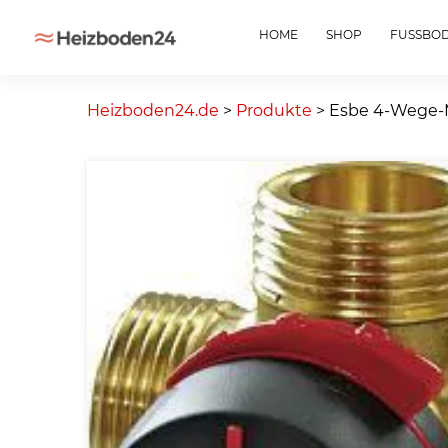
HOME
SHOP
FUSSBO
Skip
to
Heizboden24.de
>
Produkte
>
Esbe 4-Wege-Mi
content