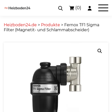
(0)
Skip
to
Heizboden24.de
>
Produkte
>
Fernox TF1 Sigma
content
Filter (Magnetit- und Schlammabscheider)