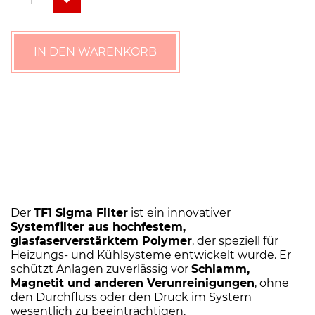
TF1
Sigma
Filter
(Magnetit-
IN DEN WARENKORB
und
Schlammabscheider)
Menge
Der
TF1 Sigma Filter
ist ein innovativer
Systemfilter aus hochfestem,
glasfaserverstärktem Polymer
, der speziell für
Heizungs- und Kühlsysteme entwickelt wurde. Er
schützt Anlagen zuverlässig vor
Schlamm,
Magnetit und anderen Verunreinigungen
, ohne
den Durchfluss oder den Druck im System
wesentlich zu beeinträchtigen.