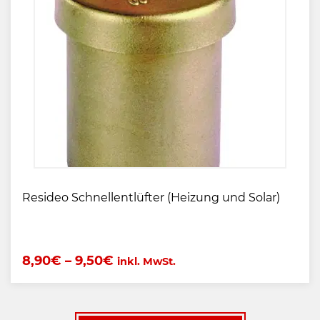
Resideo Schnellentlüfter (Heizung und Solar)
8,90
€
–
9,50
€
inkl. MwSt.