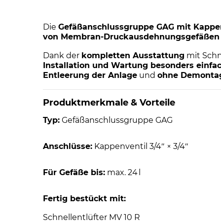
Die
Gefäßanschlussgruppe GAG mit Kappenv
von Membran-Druckausdehnungsgefäßen
Dank der
kompletten Ausstattung
mit Schn
Installation und Wartung besonders einfa
Entleerung der Anlage
und
ohne Demontag
Produktmerkmale & Vorteile
Typ:
Gefäßanschlussgruppe GAG
Anschlüsse:
Kappenventil 3/4″ × 3/4″
Für Gefäße bis:
max. 24 l
Fertig bestückt mit:
Schnellentlüfter MV 10 R