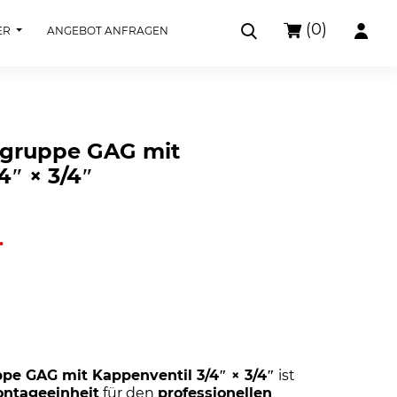
(0)
ER
ANGEBOT ANFRAGEN
sgruppe GAG mit
4″ × 3/4″
.
pe GAG mit Kappenventil 3/4″ × 3/4″
ist
ontageeinheit
für den
professionellen