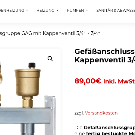
DENHEIZUNG
HEIZUNG
PUMPEN
SANITÄR & ABWASS
sgruppe GAG mit Kappenventil 3/4″ × 3/4″
Gefäßanschlus
Kappenventil 3/
89,00
€
inkl. MwSt
zzgl.
Versandkosten
Die
Gefäßanschlussgrup
eine
fertig bestückte M