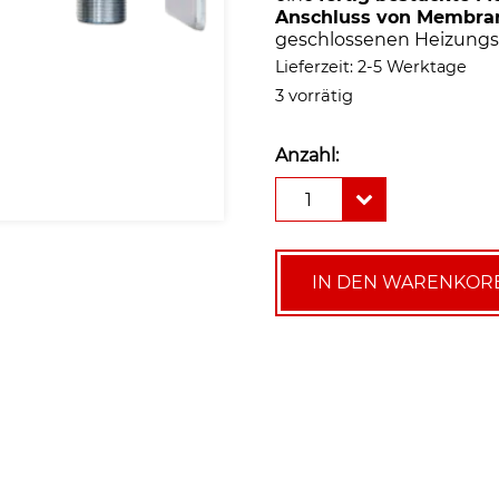
Anschluss von Membra
geschlossenen Heizungs
Lieferzeit:
2-5 Werktage
3 vorrätig
Anzahl:
Gefäßanschlussgruppe
1
GAG
mit
Kappenventil
3/4"
IN DEN WARENKOR
×
3/4"
Menge