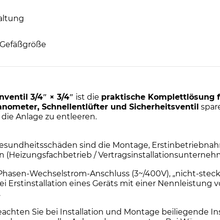
altung
l Gefäßgröße
entil 3/4″ × 3/4″
ist die
praktische Komplettlösung 
nometer, Schnellentlüfter und Sicherheitsventil
spar
 die Anlage zu entleeren.
sundheitsschäden sind die Montage, Erstinbetriebnah
en (Heizungsfachbetrieb / Vertragsinstallationsuntern
i-Phasen-Wechselstrom-Anschluss (3~/400V), „nicht-steck
Erstinstallation eines Geräts mit einer Nennleistung 
.
en Sie bei Installation und Montage beiliegende Insta