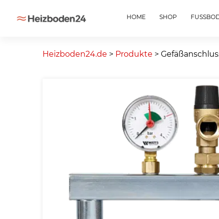
HOME
SHOP
FUSSBO
Skip
to
Heizboden24.de
>
Produkte
>
Gefäßanschlus
content