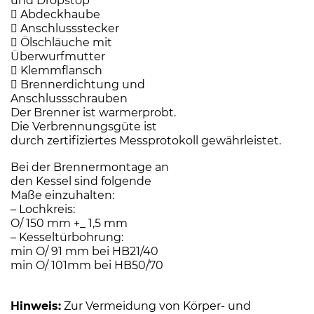
und Dropstop
 Abdeckhaube
 Anschlussstecker
 Ölschläuche mit
Überwurfmutter
 Klemmflansch
 Brennerdichtung und
Anschlussschrauben
Der Brenner ist warmerprobt.
Die Verbrennungsgüte ist
durch zertifiziertes Messprotokoll gewährleistet.
Bei der Brennermontage an
den Kessel sind folgende
Maße einzuhalten:
– Lochkreis:
O/ 150 mm +_ 1,5 mm
– Kesseltürbohrung:
min O/ 91 mm bei HB21/40
min O/ 101mm bei HB50/70
Hinweis:
Zur Vermeidung von Körper- und