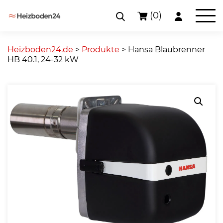
(0)
Skip
to
Heizboden24.de
>
Produkte
>
Hansa Blaubrenner
content
HB 40.1, 24-32 kW