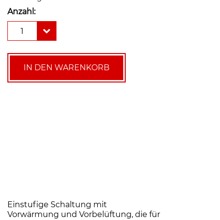
Anzahl:
Hansa
1
Blaubrenner
HB
40.1,
24-
IN DEN WARENKORB
32
kW
Menge
Einstufige Schaltung mit
Vorwärmung und Vorbelüftung, die für