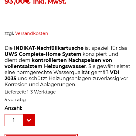
93,00
€
inkl. MwSt.
zzgl.
Versandkosten
Die
INDIKAT-Nachfüllkartusche
ist speziell für das
UWS Complete-Home System
konzipiert und
dient dem
kontrollierten Nachspeisen von
vollentsalztem Heizungswasser
. Sie gewährleistet
eine normgerechte Wasserqualität gemäß
VDI
2035
und schützt Heizungsanlagen zuverlässig vor
Korrosion und Ablagerungen.
Lieferzeit:
1-3 Werktage
5 vorrätig
Anzahl:
INDIKAT-
1
Nachfüllkartuschen
für
UWS