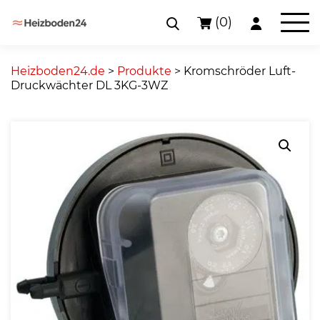
(0)
Skip
to
Heizboden24.de
>
Produkte
>
Kromschröder Luft-
content
Druckwächter DL 3KG-3WZ