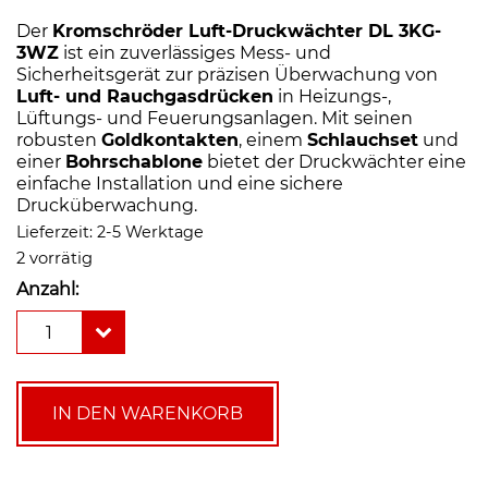
Der
Kromschröder Luft-Druckwächter DL 3KG-
3WZ
ist ein zuverlässiges Mess- und
Sicherheitsgerät zur präzisen Überwachung von
Luft- und Rauchgasdrücken
in Heizungs-,
Lüftungs- und Feuerungsanlagen. Mit seinen
robusten
Goldkontakten
, einem
Schlauchset
und
einer
Bohrschablone
bietet der Druckwächter eine
einfache Installation und eine sichere
Drucküberwachung.
Lieferzeit:
2-5 Werktage
2 vorrätig
Anzahl:
Kromschröder
1
Luft-
Druckwächter
DL
3KG-
IN DEN WARENKORB
3WZ
Menge