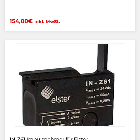
154,00
€
inkl. MwSt.
IN-Z61 Impulsnehmer für Elster