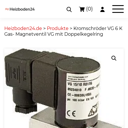
(0)
Skip
to
Heizboden24.de
>
Produkte
>
Kromschröder VG 6 K
content
Gas- Magnetventil VG mit Doppelkegelring