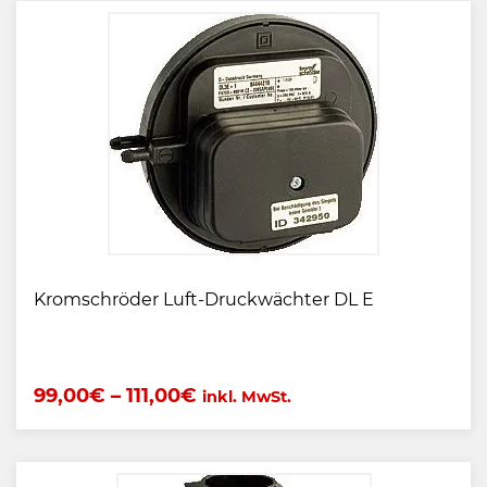
Kromschröder Luft-Druckwächter DL E
99,00
€
–
111,00
€
inkl. MwSt.