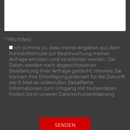
* Pflichtfeld
Ich stimme zu, dass meine Angaben aus dem
Kontaktformular zur Beantwortung meiner
Anfrage erhoben und verarbeitet werden. Die
Daten werden nach abgeschlossener
Bearbeitung Ihrer Anfrage gelöscht. Hinweis: Sie
können Ihre Einwilligung jederzeit für die Zukunft
per E-Mail an widerrufen. Detaillierte
Informationen zum Umgang mit Nutzerdaten
finden Sie in unserer
Datenschutzerklaerung