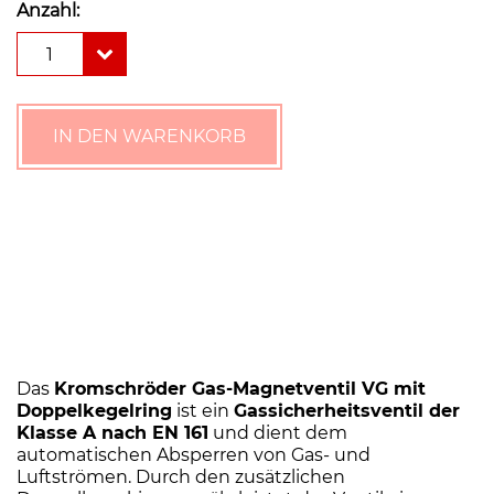
Anzahl:
Kromschröder
1
VG
6
K
Gas-
IN DEN WARENKORB
Magnetventil
VG
mit
Doppelkegelring
Menge
Das
Kromschröder Gas-Magnetventil VG mit
Doppelkegelring
ist ein
Gassicherheitsventil der
Klasse A nach EN 161
und dient dem
automatischen Absperren von Gas- und
Luftströmen. Durch den zusätzlichen