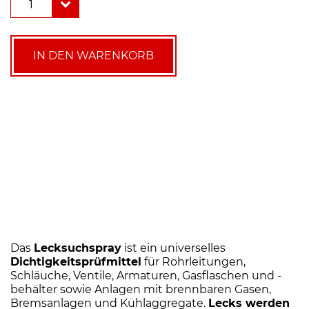
1
mit
Frostschutz
bis
-15
IN DEN WARENKORB
°C
Menge
Das
Lecksuchspray
ist ein universelles
Dichtigkeitsprüfmittel
für Rohrleitungen,
Schläuche, Ventile, Armaturen, Gasflaschen und -
behälter sowie Anlagen mit brennbaren Gasen,
Bremsanlagen und Kühlaggregate.
Lecks werden