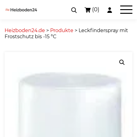
(0)
Skip
to
Heizboden24.de
>
Produkte
>
Leckfinderspray mit
content
Frostschutz bis -15 °C