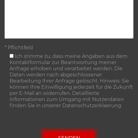
* Pflichtfeld
Ich stimme zu, dass meine Angaben aus dem
Kontaktformular zur Beantwortung meiner
Anfrage erhoben und verarbeitet werden. Die
Daten werden nach abgeschlossener
Bearbeitung Ihrer Anfrage gelöscht. Hinweis: Sie
können Ihre Einwilligung jederzeit für die Zukunft
per E-Mail an widerrufen. Detaillierte
Informationen zum Umgang mit Nutzerdaten
finden Sie in unserer
Datenschutzerklaerung