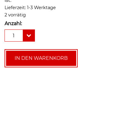
ist.
Lieferzeit:
1-3 Werktage
2 vorrätig
Anzahl:
LK
1
556
AntiFreeze
Frostschutzventil
für
IN DEN WARENKORB
Wärmepumpen
1
1/4"
Menge