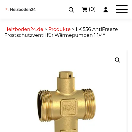
(0)
Skip
to
Heizboden24.de
>
Produkte
>
LK 556 AntiFreeze
content
Frostschutzventil für Wärmepumpen 1 1/4″