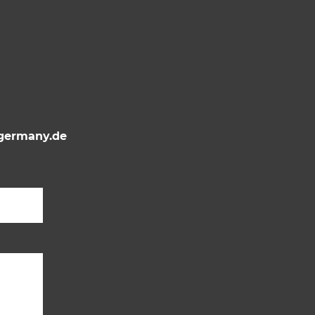
ermany.de
Bitte lasse dieses Feld leer.