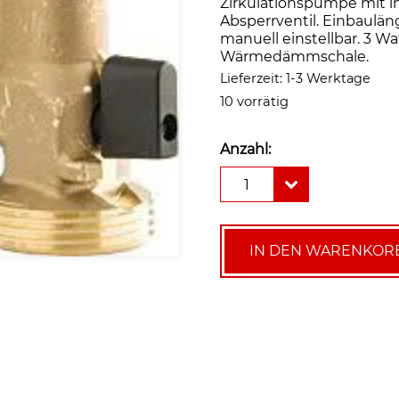
Zirkulationspumpe mit i
Absperrventil. Einbauläng
manuell einstellbar. 3 W
Wärmedämmschale.
Lieferzeit:
1-3 Werktage
10 vorrätig
Anzahl:
Lowara
1
ecocirc
PRO
15-
1/110
IN DEN WARENKOR
LB
Trinkwasserzirkulation
(mit
Rückschlagventil)
Menge