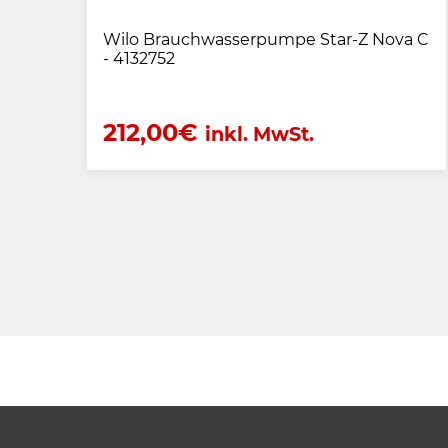
Wilo Brauchwasserpumpe Star-Z Nova C
- 4132752
212,00
€
inkl. MwSt.