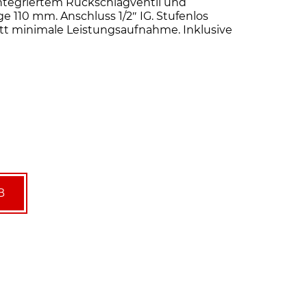
ntegriertem Rückschlagventil und
e 110 mm. Anschluss 1/2″ IG. Stufenlos
att minimale Leistungsaufnahme. Inklusive
B
spumpe