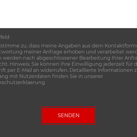
tfeld
 stimme zu, dass meine Angaben aus dem Kontaktformu
wortung meiner Anfrage erhoben und verarbeitet werd
 werden nach abgeschlossener Bearbeitung Ihrer Anfr
cht. Hinweis: Sie können Ihre Einwilligung jederzeit für d
ft per E-Mail an widerrufen. Detaillierte Informationen
g mit Nutzerdaten finden Sie in unserer
nschutzerklaerung