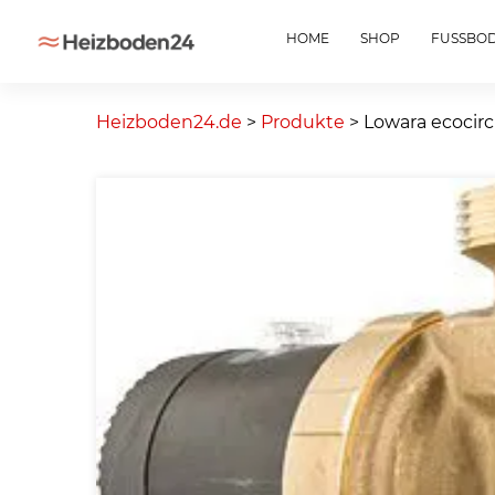
HOME
SHOP
FUSSBO
Skip
to
Heizboden24.de
>
Produkte
>
Lowara ecocirc
content