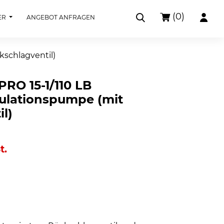
(0)
ER
ANGEBOT ANFRAGEN
kschlagventil)
PRO 15-1/110 LB
kulationspumpe (mit
l)
t.