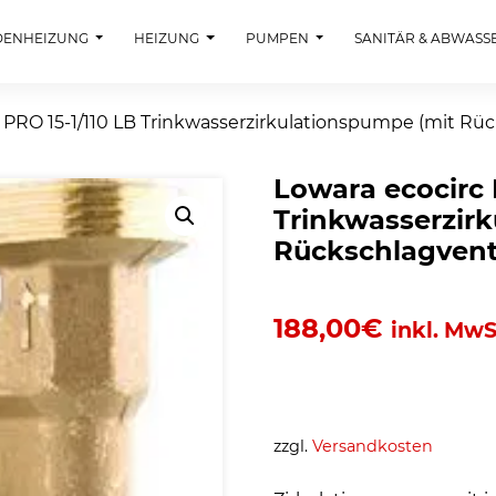
DENHEIZUNG
HEIZUNG
PUMPEN
SANITÄR & ABWASS
 PRO 15-1/110 LB Trinkwasserzirkulationspumpe (mit Rüc
Lowara ecocirc 
Trinkwasserzir
Rückschlagventi
188,00
€
inkl. MwS
zzgl.
Versandkosten