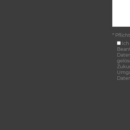
* Pflich
Ich
Beant
Daten
gelös
Zukun
Umgan
Date