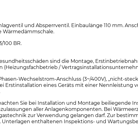
gventil und Absperrventil. Einbaulänge 110 mm. Anschlus
ive Wärmedämmschale.
3/100 BR.
sundheitsschäden sind die Montage, Erstinbetriebnah
en (Heizungsfachbetrieb / Vertragsinstallationsuntern
i-Phasen-Wechselstrom-Anschluss (3~/400V), „nicht-steck
Erstinstallation eines Geräts mit einer Nennleistung 
.
en Sie bei Installation und Montage beiliegende Insta
ulassungen aller Anlagenkomponenten. Bei Wärmeerzeug
e Abgastechnik zur Verwendung gelangen darf. Zur be
o.g. Unterlagen enthaltenen Inspektions- und Wartungs