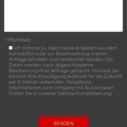
* Pflichtfeld
Ich stimme zu, dass meine Angaben aus dem
Kontaktformular zur Beantwortung meiner
Anfrage erhoben und verarbeitet werden. Die
Daten werden nach abgeschlossener
Bearbeitung Ihrer Anfrage gelöscht. Hinweis: Sie
können Ihre Einwilligung jederzeit für die Zukunft
per E-Mail an widerrufen. Detaillierte
Informationen zum Umgang mit Nutzerdaten
finden Sie in unserer
Datenschutzerklaerung