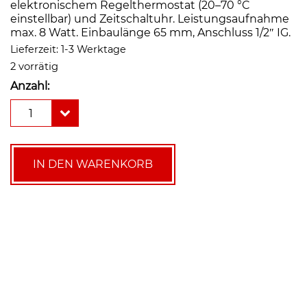
elektronischem Regelthermostat (20–70 °C
einstellbar) und Zeitschaltuhr. Leistungsaufnahme
max. 8 Watt. Einbaulänge 65 mm, Anschluss 1/2″ IG.
Lieferzeit:
1-3 Werktage
2 vorrätig
Anzahl:
Lowara
1
ecocirc
Pro
15-
1/65
IN DEN WARENKORB
RU
(elektr.
Thermostat
und
Zeitschaltuhr)
Menge