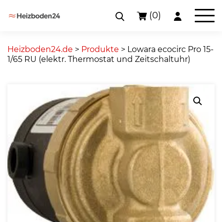
(0)
Skip
to
Heizboden24.de
>
Produkte
>
Lowara ecocirc Pro 15-
content
1/65 RU (elektr. Thermostat und Zeitschaltuhr)