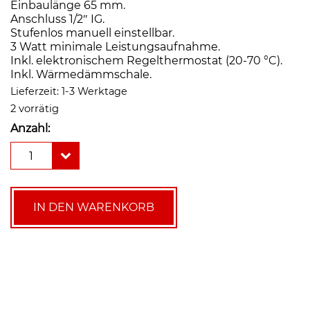
Einbaulänge 65 mm.
Anschluss 1/2″ IG.
Stufenlos manuell einstellbar.
3 Watt minimale Leistungsaufnahme.
Inkl. elektronischem Regelthermostat (20-70 °C).
Inkl. Wärmedämmschale.
Lieferzeit:
1-3 Werktage
2 vorrätig
Anzahl:
Lowara
1
ecocirc
PRO
15-
1/65B
IN DEN WARENKORB
R
Trinkwasserzirkulationspumpe
(elektr.
Thermostat)
Menge