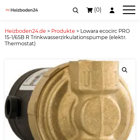
(0)
Skip
to
Heizboden24.de
>
Produkte
>
Lowara ecocirc PRO
content
15-1/65B R Trinkwasserzirkulationspumpe (elektr.
Thermostat)