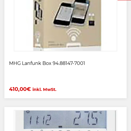
MHG Lanfunk Box 94.88147-7001
410,00
€
inkl. MwSt.