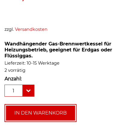
zzgl.
Versandkosten
Wandhängender Gas-Brennwertkessel für
Heizungsbetrieb, geeignet für Erdgas oder
Flüssiggas.
Lieferzeit:
10-15 Werktage
2 vorrätig
Anzahl:
MHG
1
Gasbrennwertgerät
ecoGas
18
kW
IN DEN WARENKORB
Menge