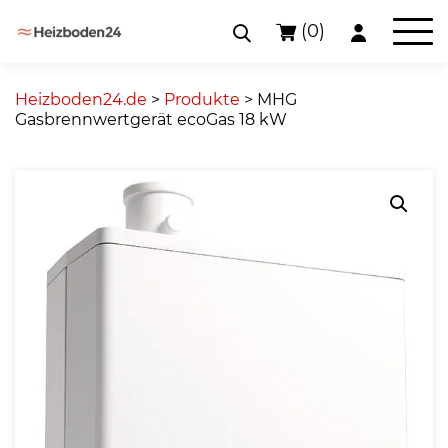
(0)
Skip
to
Heizboden24.de
>
Produkte
>
MHG
content
Gasbrennwertgerät ecoGas 18 kW