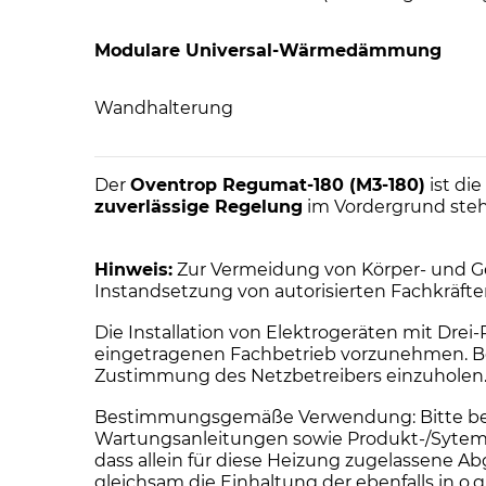
Modulare Universal-Wärmedämmung
Wandhalterung
Der
Oventrop Regumat-180 (M3-180)
ist die
zuverlässige Regelung
im Vordergrund ste
Hinweis:
Zur Vermeidung von Körper- und Ge
Instandsetzung von autorisierten Fachkräft
Die Installation von Elektrogeräten mit Dre
eingetragenen Fachbetrieb vorzunehmen. Bei 
Zustimmung des Netzbetreibers einzuholen
Bestimmungsgemäße Verwendung: Bitte beacht
Wartungsanleitungen sowie Produkt-/Sytemz
dass allein für diese Heizung zugelassen
gleichsam die Einhaltung der ebenfalls in 