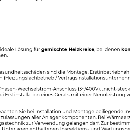
 ideale Lösung für
gemischte Heizkreise
, bei denen
kom
hen.
sundheitsschäden sind die Montage, Erstinbetriebnah
en (Heizungsfachbetrieb / Vertragsinstallationsuntern
i-Phasen-Wechselstrom-Anschluss (3~/400V), „nicht-steck
Erstinstallation eines Geräts mit einer Nennleistung 
.
en Sie bei Installation und Montage beiliegende Insta
ulassungen aller Anlagenkomponenten. Bei Wärmeerzeug
e Abgastechnik zur Verwendung gelangen darf. Zur be
o.g. Unterlagen enthaltenen Inspektions- und Wartungs