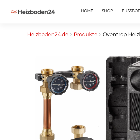
HOME
SHOP
FUSSBO
Skip
to
Heizboden24.de
>
Produkte
>
Oventrop Heiz
content