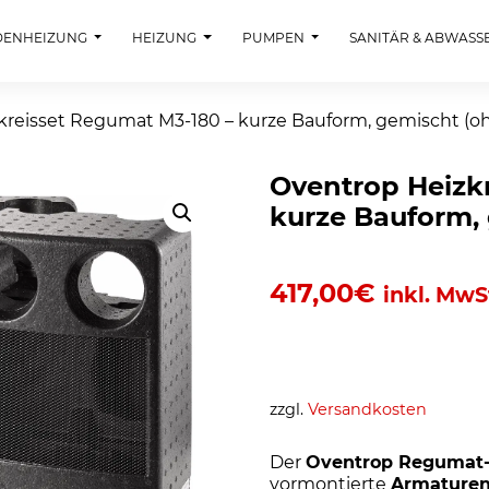
DENHEIZUNG
HEIZUNG
PUMPEN
SANITÄR & ABWASS
kreisset Regumat M3-180 – kurze Bauform, gemischt (
Oventrop Heizk
kurze Bauform,
417,00
€
inkl. MwS
zzgl.
Versandkosten
Der
Oventrop Regumat-
vormontierte
Armaturen