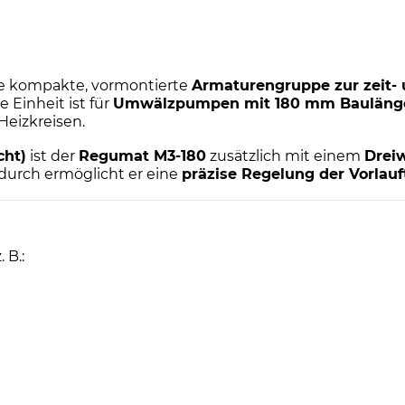
ne kompakte, vormontierte
Armaturengruppe zur zeit-
ie Einheit ist für
Umwälzpumpen mit 180 mm Bauläng
eizkreisen.
cht)
ist der
Regumat M3-180
zusätzlich mit einem
Dreiw
durch ermöglicht er eine
präzise Regelung der Vorlau
 B.: