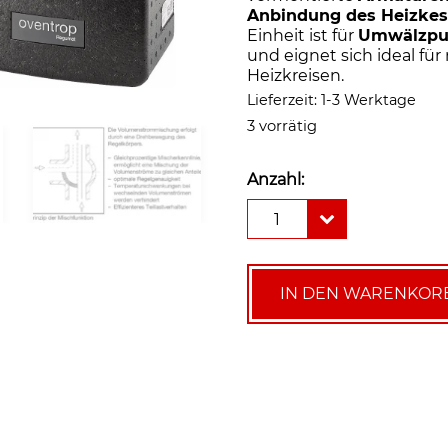
Anbindung des Heizkes
Einheit ist für
Umwälzpu
und eignet sich ideal f
Heizkreisen.
Lieferzeit:
1-3 Werktage
3 vorrätig
Anzahl:
Oventrop
1
Heizkreisset
Regumat
M3-
180
IN DEN WARENKOR
-
kurze
Bauform,
gemischt
(ohne
Pumpe)
Menge