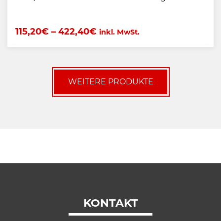
115,20
€
–
422,40
€
inkl. MwSt.
WEITERE PRODUKTE
KONTAKT