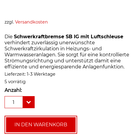
zzgl.
Versandkosten
Die
Schwerkraftbremse SB IG mit Luftschleuse
verhindert zuverlässig unerwünschte
Schwerkraftzirkulation in Heizungs- und
Warmwasseranlagen. Sie sorgt für eine kontrollierte
Strömungsrichtung und unterstützt damit eine
effiziente und energiesparende Anlagenfunktion.
Lieferzeit:
1-3 Werktage
5 vorrätig
Anzahl:
Schwerkraftbremse
1
SB
IG
(mit
Luftschleuse)
IN DEN WARENKORB
IG,
11/4"