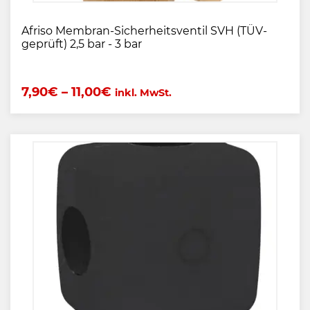
Afriso Membran-Sicherheitsventil SVH (TÜV-
geprüft) 2,5 bar - 3 bar
7,90
€
–
11,00
€
inkl. MwSt.