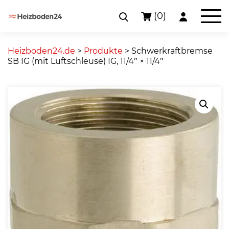
(0)
Skip
to
Heizboden24.de
>
Produkte
>
Schwerkraftbremse
content
SB IG (mit Luftschleuse) IG, 11/4″ × 11/4″