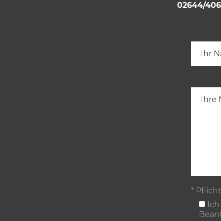
02644/40
* Pflich
Ich
Beant