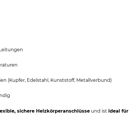
 Leitungen
raturen
n (Kupfer, Edelstahl, Kunststoff, Metallverbund)
ändig
lexible, sichere Heizkörperanschlüsse
und ist
ideal fü