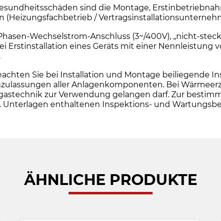
sundheitsschäden sind die Montage, Erstinbetriebnah
en (Heizungsfachbetrieb / Vertragsinstallationsuntern
i-Phasen-Wechselstrom-Anschluss (3~/400V), „nicht-steck
Erstinstallation eines Geräts mit einer Nennleistung 
.
en Sie bei Installation und Montage beiliegende Insta
ulassungen aller Anlagenkomponenten. Bei Wärmeerzeug
e Abgastechnik zur Verwendung gelangen darf. Zur be
o.g. Unterlagen enthaltenen Inspektions- und Wartungs
ÄHNLICHE PRODUKTE