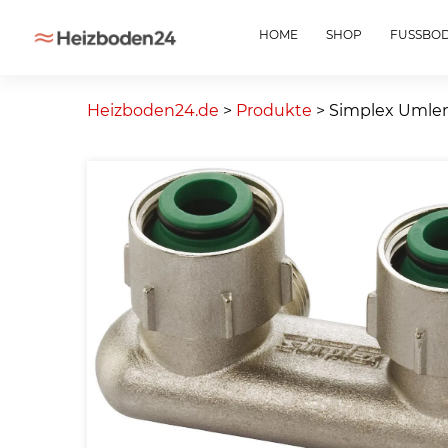
HOME
SHOP
FUSSBO
Skip
to
Heizboden24.de
>
Produkte
>
Simplex Umlen
content