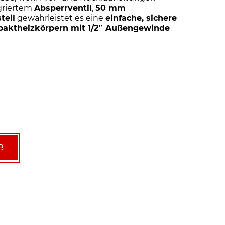
egriertem
Absperrventil
,
50 mm
teil
gewährleistet es eine
einfache, sichere
paktheizkörpern mit 1/2″ Außengewinde
B