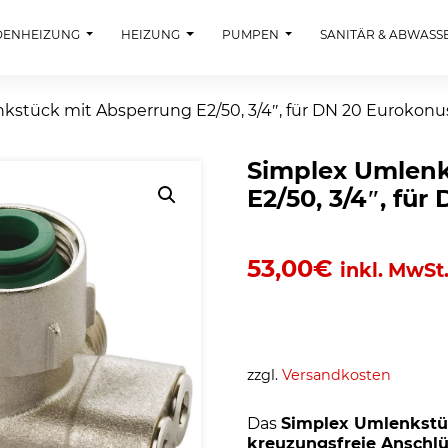
DENHEIZUNG
HEIZUNG
PUMPEN
SANITÄR & ABWASS
kstück mit Absperrung E2/50, 3/4″, für DN 20 Eurokonu
Simplex Umlenk
E2/50, 3/4″, fü
53,00
€
inkl. MwSt
zzgl.
Versandkosten
Das
Simplex Umlenkstü
kreuzungsfreie Anschl