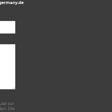
ermany.de
Bitte lasse dieses Feld leer.
lar zur
en. Die