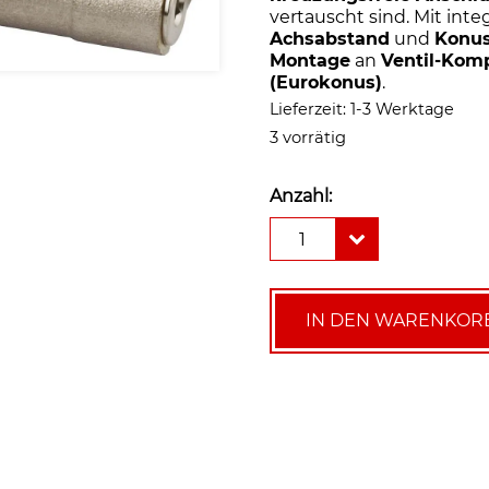
vertauscht sind. Mit int
Achsabstand
und
Konus
Montage
an
Ventil-Kom
(Eurokonus)
.
Lieferzeit:
1-3 Werktage
3 vorrätig
Anzahl:
Simplex
1
Umlenkstück
mit
Absperrung
E2/50,
IN DEN WARENKOR
3/4",
für
DN
20
Eurokonus
Menge