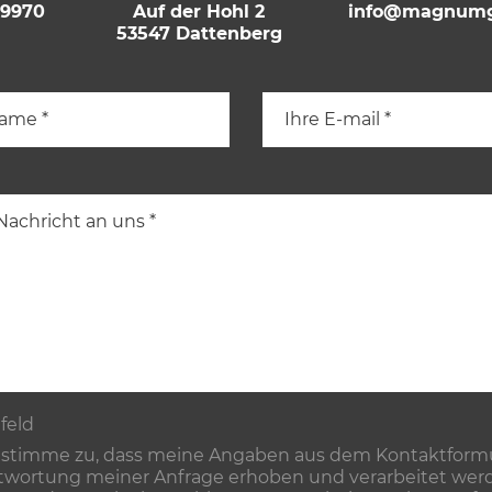
69970
Auf der Hohl 2
info@magnumg
53547 Dattenberg
tfeld
 stimme zu, dass meine Angaben aus dem Kontaktformu
wortung meiner Anfrage erhoben und verarbeitet werd