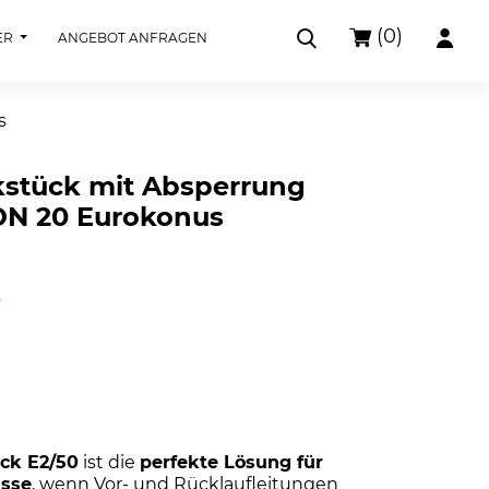
(0)
ER
ANGEBOT ANFRAGEN
s
stück mit Absperrung
r DN 20 Eurokonus
.
ck E2/50
ist die
perfekte Lösung für
üsse
, wenn Vor- und Rücklaufleitungen