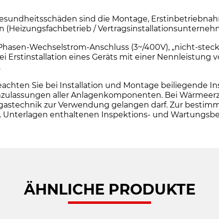
sundheitsschäden sind die Montage, Erstinbetriebnah
en (Heizungsfachbetrieb / Vertragsinstallationsuntern
i-Phasen-Wechselstrom-Anschluss (3~/400V), „nicht-steck
Erstinstallation eines Geräts mit einer Nennleistung 
.
en Sie bei Installation und Montage beiliegende Insta
ulassungen aller Anlagenkomponenten. Bei Wärmeerzeug
e Abgastechnik zur Verwendung gelangen darf. Zur be
o.g. Unterlagen enthaltenen Inspektions- und Wartungs
ÄHNLICHE PRODUKTE