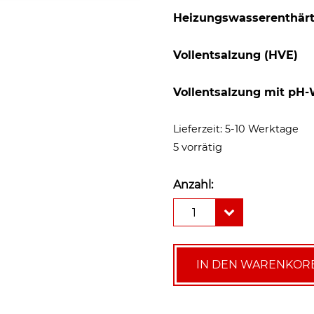
Heizungswasserenthär
Vollentsalzung (HVE)
Vollentsalzung mit pH-
Lieferzeit:
5-10 Werktage
5 vorrätig
Anzahl:
Syr
1
Anschluss
Set
zu
All
IN DEN WARENKOR
in
One+
Connect