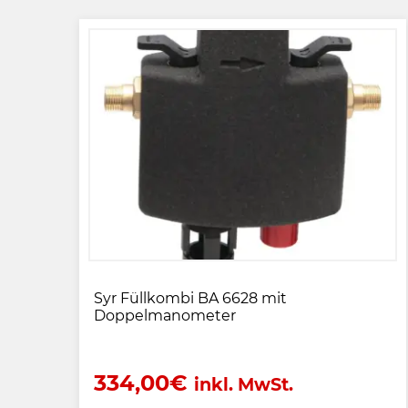
Syr Füllkombi BA 6628 mit
Doppelmanometer
334,00
€
inkl. MwSt.