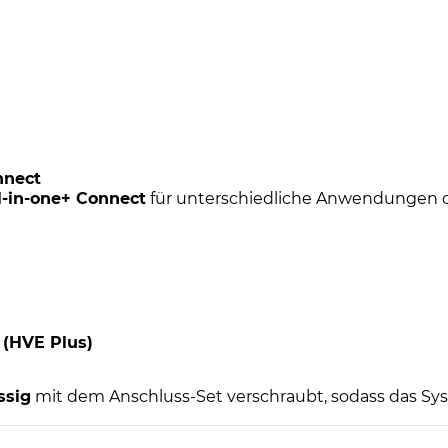
Menge
nnect
l-in-one+ Connect
für unterschiedliche Anwendungen o
 (HVE Plus)
ssig
mit dem Anschluss-Set verschraubt, sodass das Syst