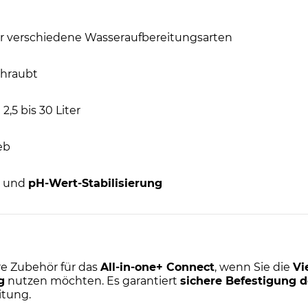
ür verschiedene Wasseraufbereitungsarten
chraubt
,5 bis 30 Liter
eb
und
pH-Wert-Stabilisierung
re Zubehör für das
All-in-one+ Connect
, wenn Sie die
Vi
g
nutzen möchten. Es garantiert
sichere Befestigung 
itung.