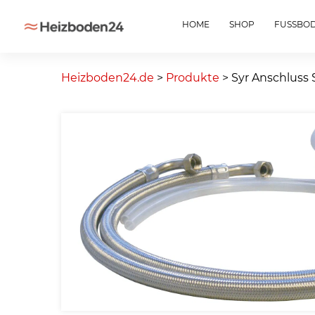
HOME
SHOP
FUSSBO
Skip
to
Heizboden24.de
>
Produkte
>
Syr Anschluss 
content