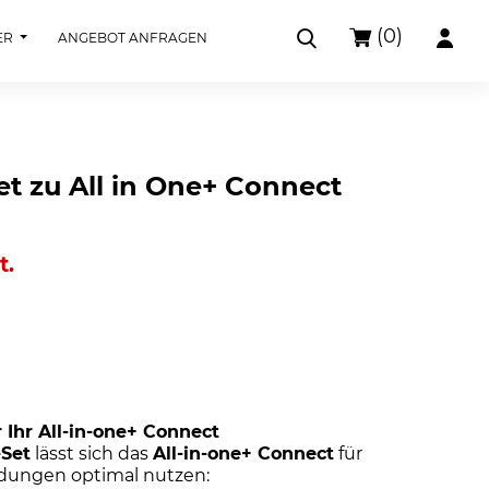
(0)
ER
ANGEBOT ANFRAGEN
et zu All in One+ Connect
t.
r Ihr All-in-one+ Connect
-Set
lässt sich das
All-in-one+ Connect
für
dungen optimal nutzen: