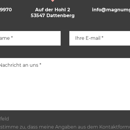
69970
Auf der Hohl 2
info@magnumg
53547 Dattenberg
tfeld
 stimme zu, dass meine Angaben aus dem Kontaktformu