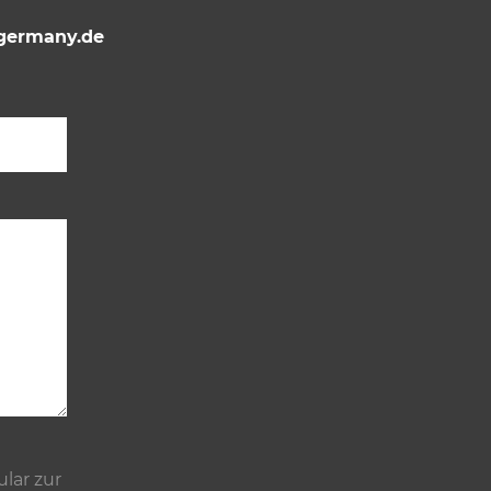
ermany.de
Bitte lasse dieses Feld leer.
lar zur