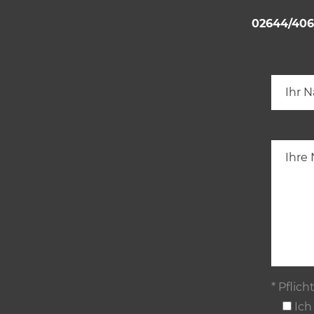
02644/40
* Pflich
Ich