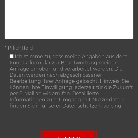
* Pflichtfeld
Ich stimme zu, dass meine Angaben aus dem
Kontaktformular zur Beantwortung meiner
Anfrage erhoben und verarbeitet werden. Die
Daten werden nach abgeschlossener
Bearbeitung Ihrer Anfrage gelöscht. Hinweis: Sie
können Ihre Einwilligung jederzeit für die Zukunft
per E-Mail an widerrufen. Detaillierte
Informationen zum Umgang mit Nutzerdaten
finden Sie in unserer
Datenschutzerklaerung