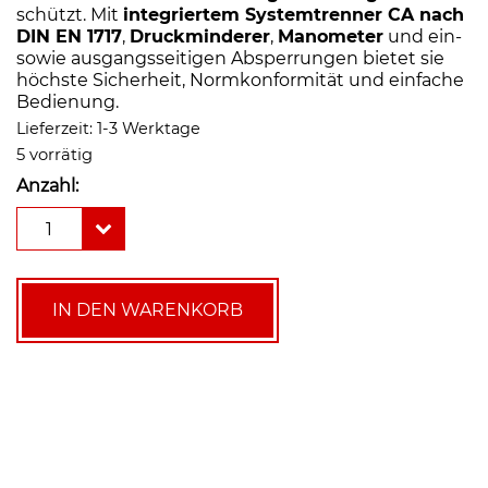
schützt. Mit
integriertem Systemtrenner CA nach
DIN EN 1717
,
Druckminderer
,
Manometer
und ein-
sowie ausgangsseitigen Absperrungen bietet sie
höchste Sicherheit, Normkonformität und einfache
Bedienung.
Lieferzeit:
1-3 Werktage
5 vorrätig
Anzahl:
Syr
1
FüllCombi
CA
6828
Plus
IN DEN WARENKORB
Menge