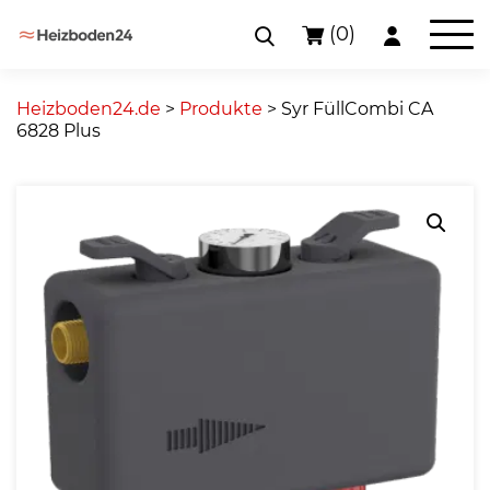
(0)
Skip
to
Heizboden24.de
>
Produkte
>
Syr FüllCombi CA
content
6828 Plus