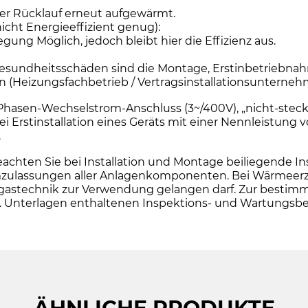
er Rücklauf erneut aufgewärmt.
icht Energieeffizient genug):
ung Möglich, jedoch bleibt hier die Effizienz aus.
sundheitsschäden sind die Montage, Erstinbetriebnah
en (Heizungsfachbetrieb / Vertragsinstallationsuntern
i-Phasen-Wechselstrom-Anschluss (3~/400V), „nicht-steck
Erstinstallation eines Geräts mit einer Nennleistung 
.
en Sie bei Installation und Montage beiliegende Insta
ulassungen aller Anlagenkomponenten. Bei Wärmeerzeug
e Abgastechnik zur Verwendung gelangen darf. Zur be
o.g. Unterlagen enthaltenen Inspektions- und Wartungs