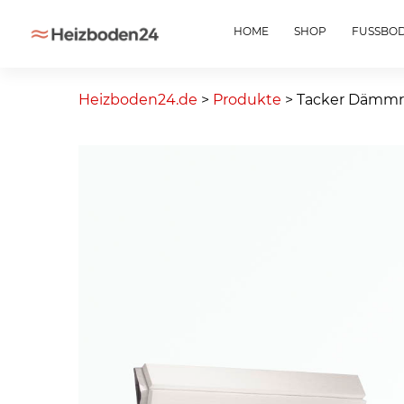
HOME
SHOP
FUSSBO
Skip
to
Heizboden24.de
>
Produkte
>
Tacker Dämmro
content