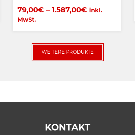
79,00
€
–
1.587,00
€
inkl.
MwSt.
WEITERE PRODUKTE
KONTAKT