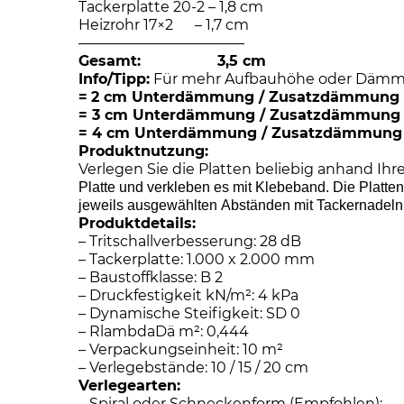
Tackerplatte 20-2 – 1,8 cm
Heizrohr 17×2 – 1,7 cm
———————————–
Gesamt: 3,5 cm
Info/Tipp:
Für mehr Aufbauhöhe oder Dämm
=
2 cm Unterdämmung / Zusatzdämmung
= 3
cm Unterdämmung / Zusatzdämmung
= 4
cm Unterdämmung / Zusatzdämmung
Produktnutzung:
Verlegen Sie die Platten beliebig anhand Ih
Platte und verkleben es mit Klebeband. Die Platt
jeweils ausgewählten Abständen mit Tackernadeln
Produktdetails:
– Tritschallverbesserung: 28 dB
– Tackerplatte: 1.000 x 2.000 mm
– Baustoffklasse: B 2
– Druckfestigkeit kN/m²: 4 kPa
– Dynamische Steifigkeit: SD 0
– RlambdaDä m²: 0,444
– Verpackungseinheit: 10 m²
– Verlegebstände: 10 / 15 / 20 cm
Verlegearten:
– Spiral oder Schneckenform (Empfohlen):