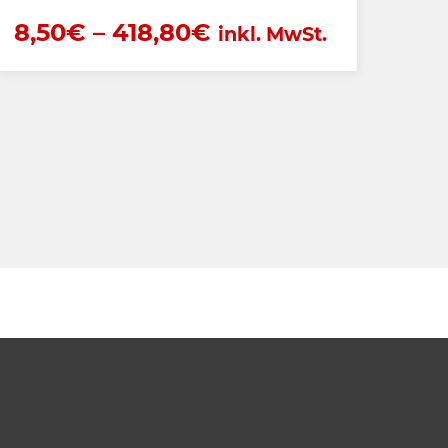
8,50
€
–
418,80
€
inkl. MwSt.