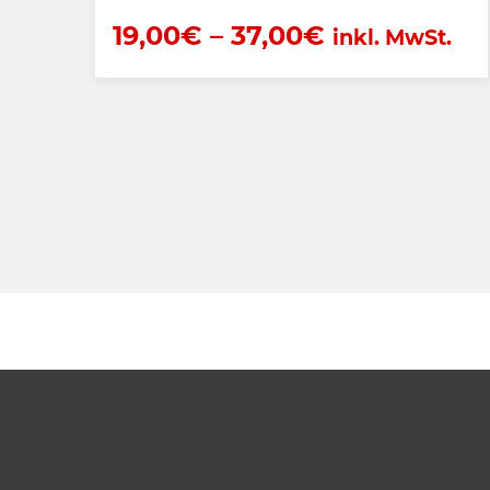
19,00
€
–
37,00
€
inkl. MwSt.