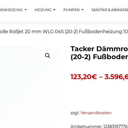
DENHEIZUNG
HEIZUNG
PUMPEN
SANITÄR & ABWASS
lle Rolljet 20 mm WLG 045 (20-2) Fußbodenheizung 10
Tacker Dämmrol
(20-2) Fußboden
123,20
€
–
3.596,
zzgl.
Versandkosten
Artikelnummer:
12383197776