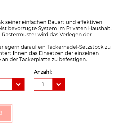
k seiner einfachen Bauart und effektiven
eist bevorzugte System im Privaten Haushalt.
Rastermuster wird das Verlegen der
rlegern darauf ein Tackernadel-Setzstock zu
htert Ihnen das Einsetzen der einzelnen
 an der Tackerplatte zu befestigen.
Anzahl:
Tacker
1
Dämmrolle
Rolljet
20
mm
WLG
B
045
(20-
2)
Fußbodenheizung