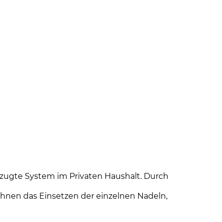
10
bis
1000
m²
Menge
orzugte System im Privaten Haushalt. Durch
Ihnen das Einsetzen der einzelnen Nadeln,