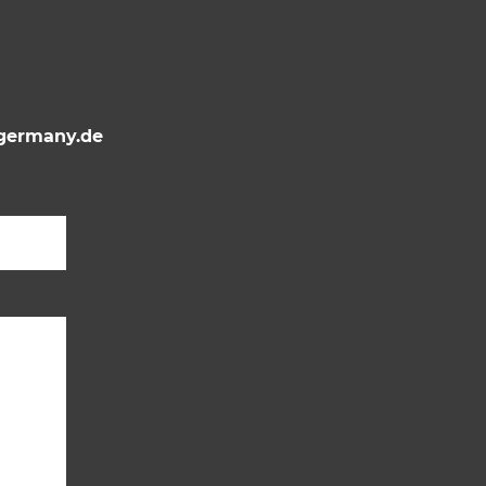
ermany.de
Bitte lasse dieses Feld leer.