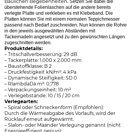
Baulichen Begebenheiten
. Setzen Sie dabei die
überstehende Folienlaschen auf die andere bereits
verlegte Platte und verkleben es mit Klebeband. Die
Platten können Sie mit einem normalen Teppichmesser
passend nach Bedarf zuschneiden. Nun können die Rohre
in den jeweils ausgewählten Abständen mit
Tackernadeln angesetzt und zu den gewünschten Längen
zugeschnitten werden.
Produktdetails:
– Tritschallverbesserung: 29 dB
– Tackerplatte: 1.000 x 2.000 mm
– Baustoffklasse: B 2
– Druckfestigkeit kN/m²: 4 kPa
– Dynamische Steifigkeit: SD 0
– RlambdaDä m²: 0,778
– Verpackungseinheit: 10 m²
– Verlegebstände: 10 / 15 / 20 cm
Verlegearten:
– Spiral oder Schneckenform (Empfohlen):
Durch die Wärmeabgabe des Vorlaufs, wird der
Rücklauf erneut aufgewärmt.
– Slalon- oder Mäander Verlegung genannt (nicht
Energieeffizient genug):