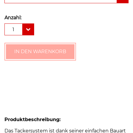
Anzahl:
Tackerplatte
1
35
mm
WLG
045
IN DEN WARENKORB
(35-
3)
Fußbodenheizung
Bodenheizung
Menge
Produktbeschreibung:
Das Tackersystem ist dank seiner einfachen Bauart