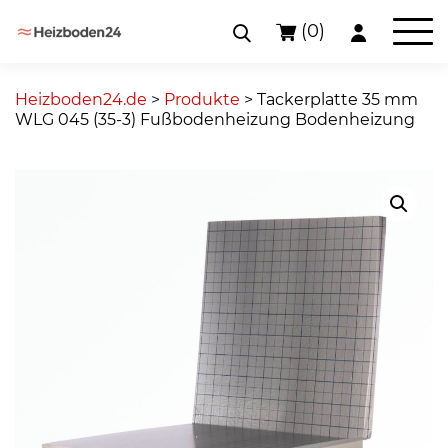
(0)
Skip
to
Heizboden24.de
>
Produkte
>
Tackerplatte 35 mm
content
WLG 045 (35-3) Fußbodenheizung Bodenheizung