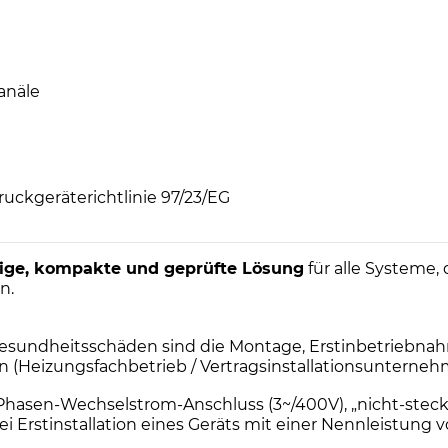
anäle
uckgeräterichtlinie 97/23/EG
hige, kompakte und geprüfte Lösung
für alle Systeme, 
n.
sundheitsschäden sind die Montage, Erstinbetriebnah
en (Heizungsfachbetrieb / Vertragsinstallationsuntern
i-Phasen-Wechselstrom-Anschluss (3~/400V), „nicht-steck
Erstinstallation eines Geräts mit einer Nennleistung 
.