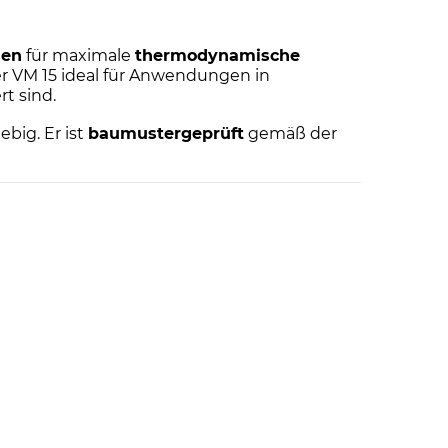
len
für maximale
thermodynamische
er VM 15 ideal für Anwendungen in
t sind.
ebig. Er ist
baumustergeprüft
gemäß der