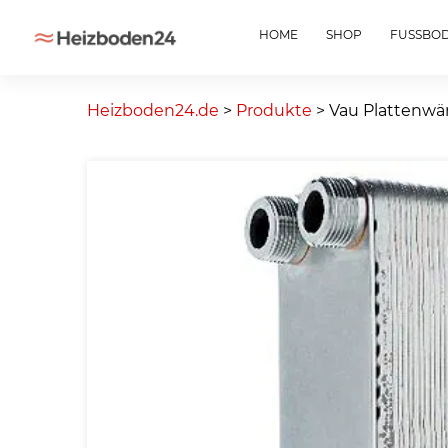
HOME
SHOP
FUSSBO
Skip
to
Heizboden24.de
>
Produkte
>
Vau Plattenwä
content