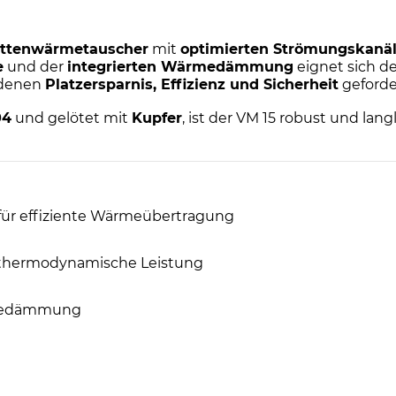
lattenwärmetauscher
mit
optimierten Strömungskanä
e
und der
integrierten Wärmedämmung
eignet sich d
i denen
Platzersparnis, Effizienz und Sicherheit
geforder
04
und gelötet mit
Kupfer
, ist der VM 15 robust und langl
für effiziente Wärmeübertragung
 thermodynamische Leistung
rmedämmung