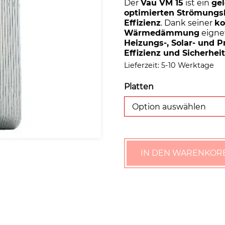
Der
Vau VM 15
ist ein
ge
optimierten Strömungs
Effizienz
. Dank seiner
ko
Wärmedämmung
eignet
Heizungs-, Solar- und 
Effizienz und Sicherhei
Lieferzeit:
5-10 Werktage
Platten
Option auswählen
IN DEN WARENKOR