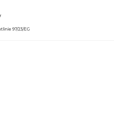
r
linie 97/23/EG