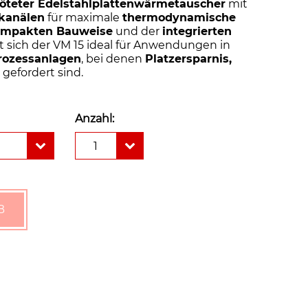
löteter Edelstahlplattenwärmetauscher
mit
kanälen
für maximale
thermodynamische
mpakten Bauweise
und der
integrierten
 sich der VM 15 ideal für Anwendungen in
Prozessanlagen
, bei denen
Platzersparnis,
t
gefordert sind.
Anzahl:
Vau
1
Plattenwärmetauscher
Typ
VM
15
Menge
B