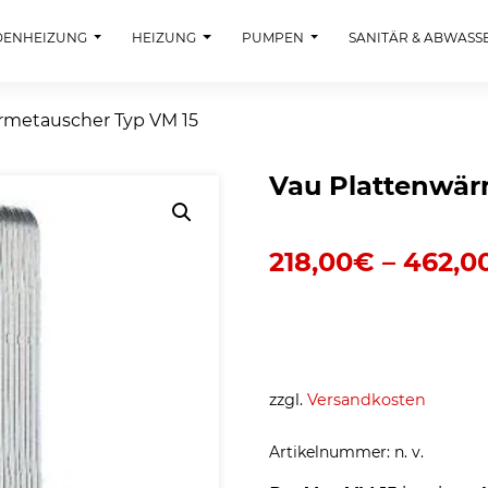
DENHEIZUNG
HEIZUNG
PUMPEN
SANITÄR & ABWASS
rmetauscher Typ VM 15
Vau Plattenwär
218,00
€
–
462,0
zzgl.
Versandkosten
Artikelnummer:
n. v.