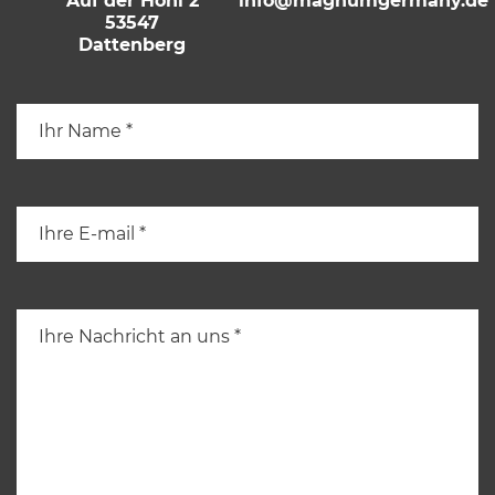
Auf der Hohl 2
info@magnumgermany.de
53547
Dattenberg