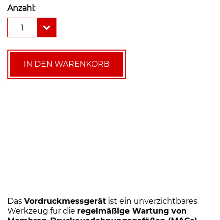
Anzahl:
Vordruckmessegrät
1
für
Membranausdehnungsgefäße
Menge
IN DEN WARENKORB
Das
Vordruckmessgerät
ist ein unverzichtbares
Werkzeug für die
regelmäßige Wartung von