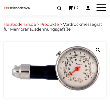
(0)
Skip
to
Heizboden24.de
>
Produkte
>
Vordruckmessegrät
content
für Membranausdehnungsgefäße