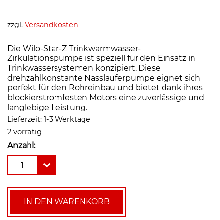
zzgl.
Versandkosten
Die Wilo-Star-Z Trinkwarmwasser-
Zirkulationspumpe ist speziell für den Einsatz in
Trinkwassersystemen konzipiert. Diese
drehzahlkonstante Nassläuferpumpe eignet sich
perfekt für den Rohreinbau und bietet dank ihres
blockierstromfesten Motors eine zuverlässige und
langlebige Leistung.
Lieferzeit:
1-3 Werktage
2 vorrätig
Anzahl:
Wilo
1
Brauchwasserpumpe
Star-
Z
20/1
IN DEN WARENKORB
Menge