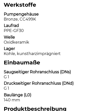
Werkstoffe
Pumpengehäuse
Bronze, CC499K
Laufrad
PPE-GF30
Welle
Oxidkeramik
Lager
Kohle, kunstharzimprägniert
Einbaumaße
Saugseitiger Rohranschluss (DNs)
G 1
Druckseitiger Rohranschluss (DNd)
G 1
Baulänge (L0)
140 mm
Produktbeschreibung