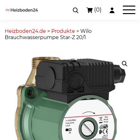
(0)
Skip
to
Heizboden24.de
>
Produkte
>
Wilo
content
Brauchwasserpumpe Star-Z 20/1