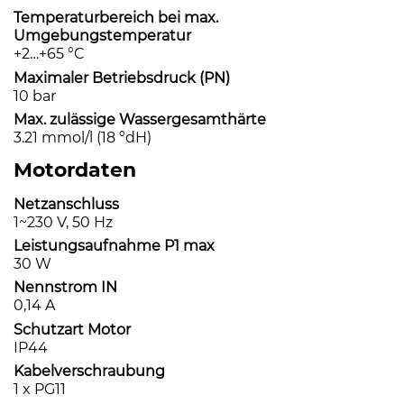
Temperaturbereich bei max.
Umgebungstemperatur
+2…+65 °C
Maximaler Betriebsdruck (PN)
10 bar
Max. zulässige Wassergesamthärte
3.21 mmol/l (18 °dH)
Motordaten
Netzanschluss
1~230 V, 50 Hz
Leistungsaufnahme P1 max
30 W
Nennstrom IN
0,14 A
Schutzart Motor
IP44
Kabelverschraubung
1 x PG11