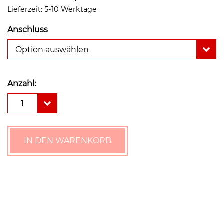
Lieferzeit:
5-10 Werktage
Anschluss
Option auswählen
Anzahl:
Laddomat
1
11-
30
Duo
(Rücklauftemperaturanhebung)
IN DEN WARENKORB
Menge