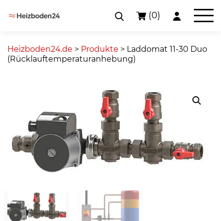
(0)
Skip
to
Heizboden24.de
>
Produkte
>
Laddomat 11-30 Duo
content
(Rücklauftemperaturanhebung)