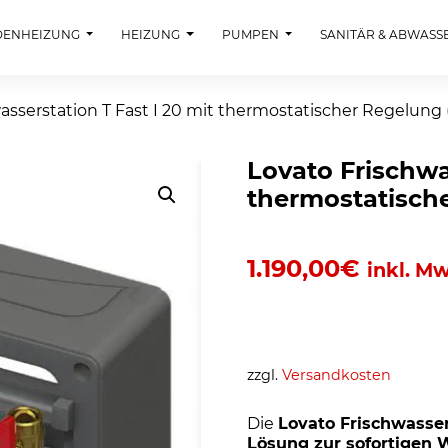
DENHEIZUNG
HEIZUNG
PUMPEN
SANITÄR & ABWASS
asserstation T Fast I 20 mit thermostatischer Regelung (
Lovato Frischwa
thermostatische
1.190,00
€
inkl. Mw
zzgl.
Versandkosten
Die
Lovato Frischwasser
Lösung zur sofortigen