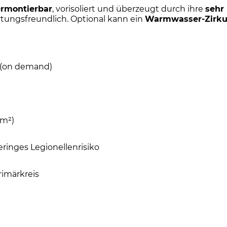
ermontierbar
, vorisoliert und überzeugt durch ihre
sehr
rtungsfreundlich. Optional kann ein
Warmwasser-Zirkul
 (on demand)
 m²)
ringes Legionellenrisiko
imärkreis