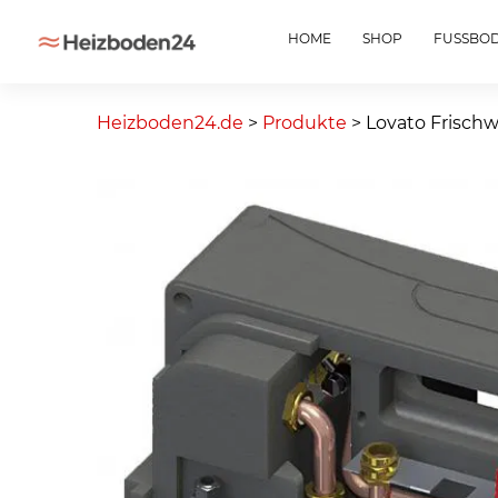
HOME
SHOP
FUSSBO
Skip
to
Heizboden24.de
>
Produkte
>
Lovato Frischw
content