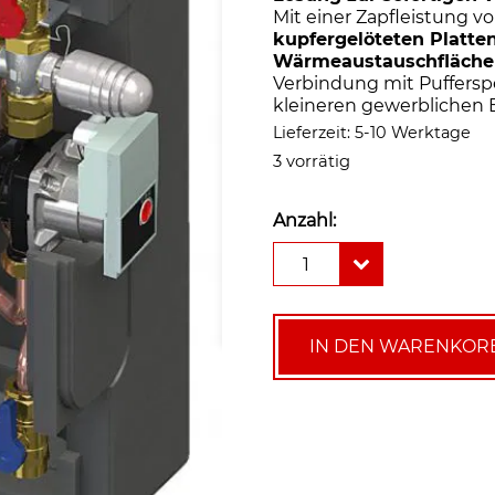
Mit einer Zapfleistung v
kupfergelöteten Platte
Wärmeaustauschfläche
Verbindung mit Pufferspe
kleineren gewerblichen 
Lieferzeit:
5-10 Werktage
3 vorrätig
Anzahl:
Lovato
1
Frischwasserstation
T
Fast
I
IN DEN WARENKOR
20
mit
thermostatischer
Regelung
(20
l/min)
Menge