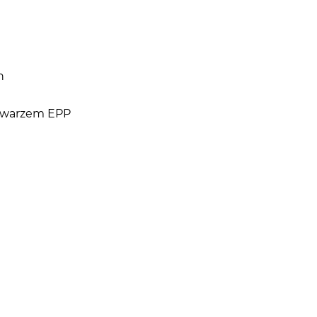
n
chwarzem EPP