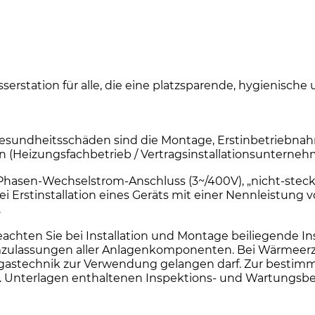
asserstation für alle, die eine platzsparende, hygienisc
sundheitsschäden sind die Montage, Erstinbetriebnah
en (Heizungsfachbetrieb / Vertragsinstallationsuntern
i-Phasen-Wechselstrom-Anschluss (3~/400V), „nicht-steck
Erstinstallation eines Geräts mit einer Nennleistung 
.
en Sie bei Installation und Montage beiliegende Insta
ulassungen aller Anlagenkomponenten. Bei Wärmeerzeug
e Abgastechnik zur Verwendung gelangen darf. Zur be
o.g. Unterlagen enthaltenen Inspektions- und Wartungs