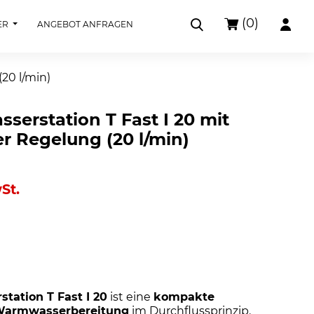
(0)
ER
ANGEBOT ANFRAGEN
20 l/min)
sserstation T Fast I 20 mit
r Regelung (20 l/min)
St.
station T Fast I 20
ist eine
kompakte
 Warmwasserbereitung
im Durchflussprinzip.