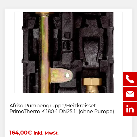
Afriso Pumpengruppe/Heizkreisset
PrimoTherm K 180-1 DN25 1" (ohne Pumpe)
164,00
€
inkl. MwSt.