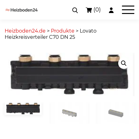
(0)
Skip
to
Heizboden24.de
>
Produkte
>
Lovato
content
Heizkreisverteiler C70 DN 25