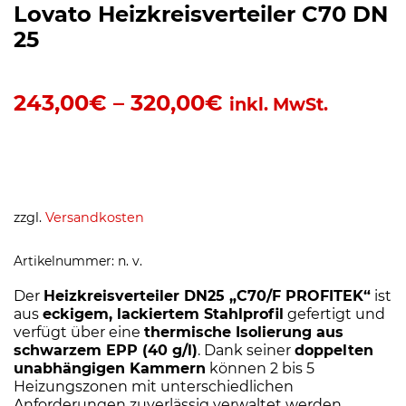
Lovato Heizkreisverteiler C70 DN
25
243,00
€
–
320,00
€
inkl. MwSt.
zzgl.
Versandkosten
Artikelnummer:
n. v.
Der
Heizkreisverteiler DN25 „C70/F PROFITEK“
ist
aus
eckigem, lackiertem Stahlprofil
gefertigt und
verfügt über eine
thermische Isolierung aus
schwarzem EPP (40 g/l)
. Dank seiner
doppelten
unabhängigen Kammern
können 2 bis 5
Heizungszonen mit unterschiedlichen
Anforderungen zuverlässig verwaltet werden.