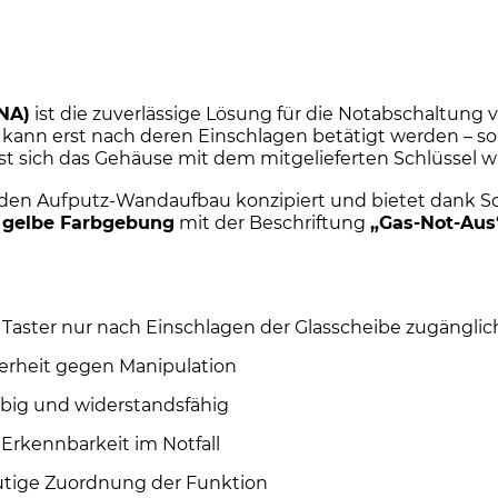
Wandaufbau
abschließbar
|
IP
43
GNA)
ist die zuverlässige Lösung für die Notabschaltung v
Menge
 kann erst nach deren Einschlagen betätigt werden – s
st sich das Gehäuse mit dem mitgelieferten Schlüssel wi
r den Aufputz-Wandaufbau konzipiert und bietet dank S
e
gelbe Farbgebung
mit der Beschriftung
„Gas-Not-Aus
 Taster nur nach Einschlagen der Glasscheibe zugänglic
herheit gegen Manipulation
ebig und widerstandsfähig
 Erkennbarkeit im Notfall
utige Zuordnung der Funktion