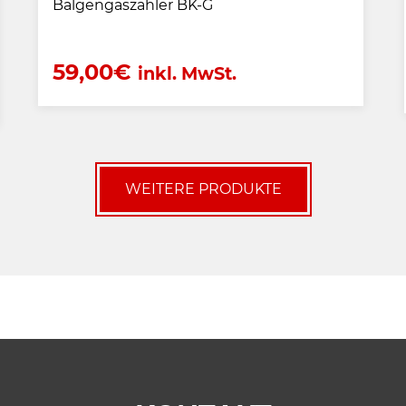
Balgengaszähler BK-G
59,00
€
inkl. MwSt.
WEITERE PRODUKTE