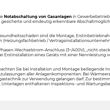
ie
Notabschaltung von Gasanlagen
in Gewerbebetriebe
e, gesicherte und eindeutig erkennbare Abschaltmöglichke
sundheitsschäden sind die Montage, Erstinbetriebnah
en (Heizungsfachbetrieb / Vertragsinstallationsuntern
i-Phasen-Wechselstrom-Anschluss (3~/400V), „nicht-steck
Erstinstallation eines Geräts mit einer Nennleistung 
.
en Sie bei Installation und Montage beiliegende Insta
ulassungen aller Anlagenkomponenten. Bei Wärmeerzeug
e Abgastechnik zur Verwendung gelangen darf. Zur be
o.g. Unterlagen enthaltenen Inspektions- und Wartungs