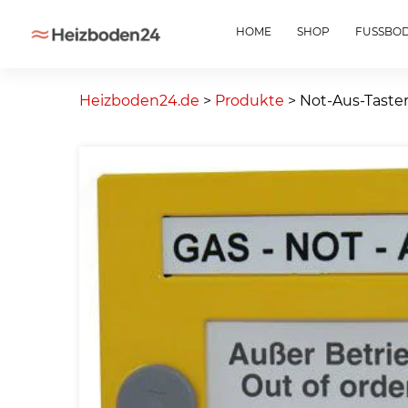
HOME
SHOP
FUSSBO
Skip
to
Heizboden24.de
>
Produkte
>
Not-Aus-Taster
content