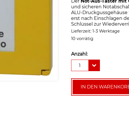
Der
Not-Aus-Taster mit
und sicheren Notabschal
ALU-Druckgussgehäuse fü
erst nach Einschlagen de
Schlüssel zur Wiederverr
Lieferzeit:
1-3 Werktage
10 vorrätig
Anzahl:
Not-
1
Aus-
Taster
mit
Glasscheibe
IN DEN WARENKOR
Typ
GNA
|
Gas-
Not-
Aus
|