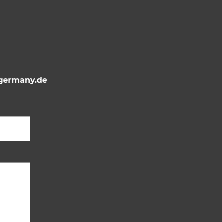
ermany.de
Bitte lasse dieses Feld leer.