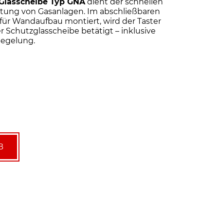
 Glasscheibe Typ GNA
dient der schnellen
tung von Gasanlagen. Im abschließbaren
r Wandaufbau montiert, wird der Taster
r Schutzglasscheibe betätigt – inklusive
iegelung.
B