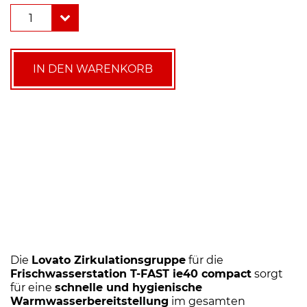
Lovato
1
Zirkulationsgruppe
für
Frischwasserstation
T
IN DEN WARENKORB
Fast
IE
40
Menge
Die
Lovato Zirkulationsgruppe
für die
Frischwasserstation T-FAST ie40 compact
sorgt
für eine
schnelle und hygienische
Warmwasserbereitstellung
im gesamten